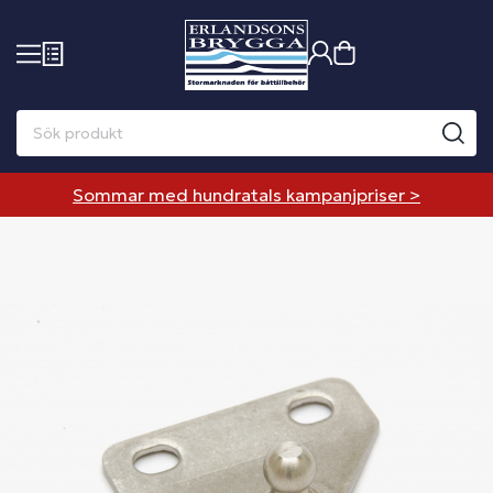
Sommar med hundratals kampanjpriser >