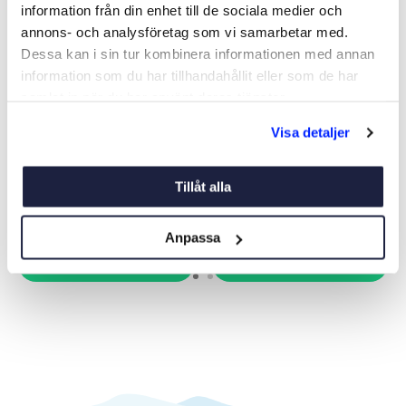
information från din enhet till de sociala medier och
annons- och analysföretag som vi samarbetar med.
Dessa kan i sin tur kombinera informationen med annan
information som du har tillhandahållit eller som de har
samlat in när du har använt deras tjänster.
GASFJÄDER STABILUS
GASFJÄDER STABILUS
Visa detaljer
ROSTFRI
Art nr:
V10102
Art nr:
V10110
Från 625 kr
Från 499 kr
Tillåt alla
Anpassa
Se varianter
Se varianter