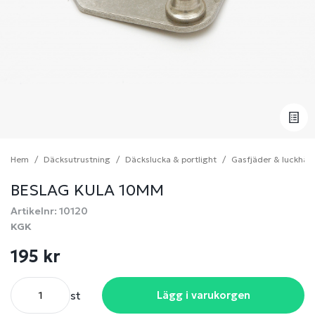
Hem
Däcksutrustning
Däckslucka & portlight
Gasfjäder & luckhåll
BESLAG KULA 10MM
Artikelnr: 10120
KGK
195 kr
st
Lägg i varukorgen