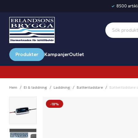
8500 artikla
Produkter
Kampanjer
Outlet
Hem
El & laddning
Laddning
Batteriladdare
Batteriladdare 
-18%