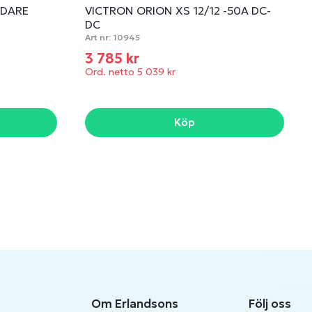
DDARE
VICTRON ORION XS 12/12 -50A DC-
DC
Art nr:
10945
3 785 kr
Ord. netto 5 039 kr
Köp
Om Erlandsons
Följ oss