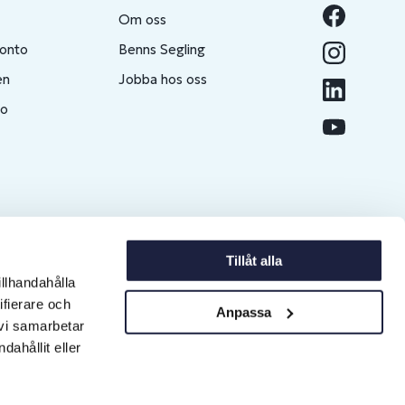
Om oss
konto
Benns Segling
en
Jobba hos oss
to
Tillåt alla
illhandahålla
ifierare och
Anpassa
 vi samarbetar
ahållit eller