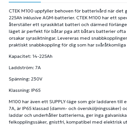
CTEK M100 uppfyller behoven för batterivård när det gä
225Ah inklusive AGM-batterier. CTEK M100 har ett sp
återställer ett syraskiktat batteri och därmed förläng
läget är perfekt för båtar pga att båtars batterier ofta 
orsakar syrasiktningar. Levereras med snabbkoppling
praktiskt snabbkoppling för dig som har svåråtkomliga e
Kapacitet: 14-225Ah
Laddström: 7A
Spänning: 230V
Klassning: IP65
M100 har även ett SUPPLY-läge som gör laddaren till en
7A, är IP65 klassad (damm- och översköljningssäker) och
laddar och underhåller batterierna, ger inga galvanisk
felkopplingssäker, gnistfri, kompatibel med elektrisk u