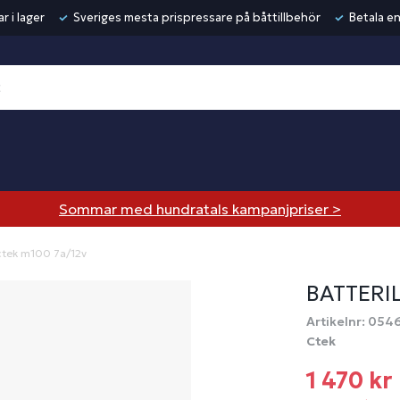
r i lager
Sveriges mesta prispressare på båttillbehör
Betala en
Sommar med hundratals kampanjpriser >
ctek m100 7a/12v
BATTERI
Artikelnr: 054
Ctek
1 470 kr