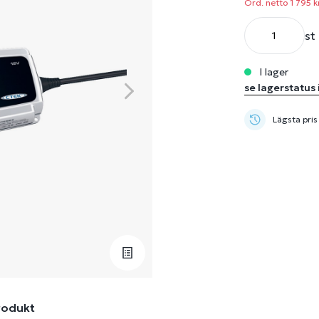
Ord. netto 1 795 k
st
i lager
se lagerstatus 
Lägsta pris
rodukt