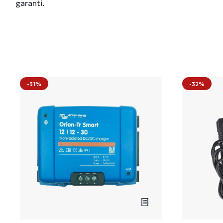
garanti.
-31%
-32%