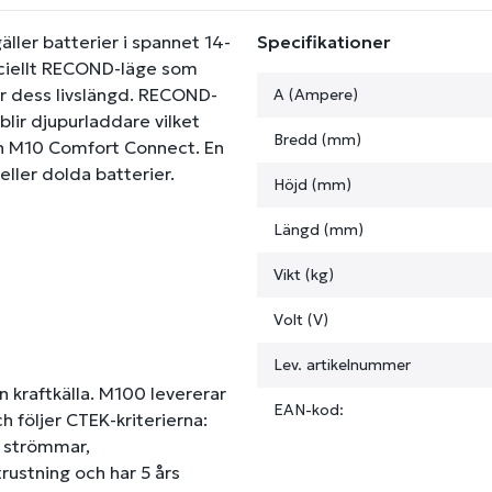
ller batterier i spannet 14-
Specifikationer
eciellt RECOND-läge som
er dess livslängd. RECOND-
A (Ampere)
blir djupurladdare vilket
Bredd (mm)
en M10 Comfort Connect. En
ller dolda batterier.
Höjd (mm)
Längd (mm)
Vikt (kg)
Volt (V)
Lev. artikelnummer
 kraftkälla. M100 levererar
EAN-kod:
 följer CTEK-kriterierna:
a strömmar,
trustning och har 5 års