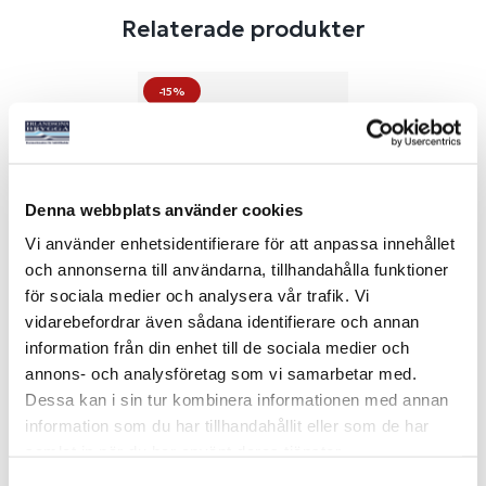
Relaterade produkter
-15%
Denna webbplats använder cookies
Vi använder enhetsidentifierare för att anpassa innehållet
och annonserna till användarna, tillhandahålla funktioner
för sociala medier och analysera vår trafik. Vi
CTEK SMARTPASS 120S
vidarebefordrar även sådana identifierare och annan
Art nr:
12962
information från din enhet till de sociala medier och
annons- och analysföretag som vi samarbetar med.
3 390 kr
Ord. netto 3 995 kr
Dessa kan i sin tur kombinera informationen med annan
information som du har tillhandahållit eller som de har
samlat in när du har använt deras tjänster.
Köp