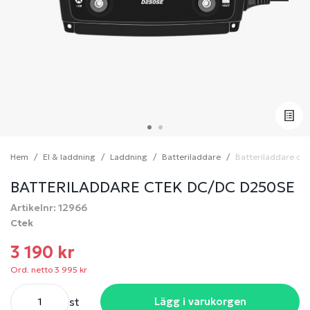
Hem
El & laddning
Laddning
Batteriladdare
Batteriladdare ct
BATTERILADDARE CTEK DC/DC D250SE
Artikelnr: 12966
Ctek
3 190 kr
Ord. netto 3 995 kr
st
Lägg i varukorgen