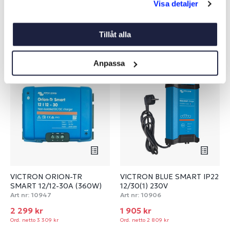
Visa detaljer
Tillåt alla
Liknande produkter
Anpassa
-31%
-32%
VICTRON ORION-TR
VICTRON BLUE SMART IP22
SMART 12/12-30A (360W)
12/30(1) 230V
Art nr:
10947
Art nr:
10906
2 299 kr
1 905 kr
Ord. netto 3 309 kr
Ord. netto 2 809 kr