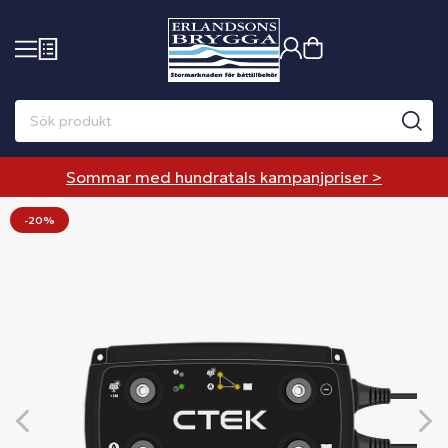
Sommar med hundratals kampanjpriser >
-20%