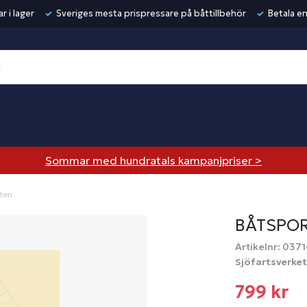
r i lager
Sveriges mesta prispressare på båttillbehör
Betala en
Sommar med hundratals kampanjpriser >
ten
BÅTSPO
Artikelnr: 0371
Sjöfartsverket
799 kr