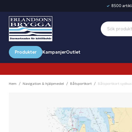
8500 artikla
Produkter
Kampanjer
Outlet
Hem
Navigation & hjälpmedel
Båtsportkort
Båtsportkort sydkus