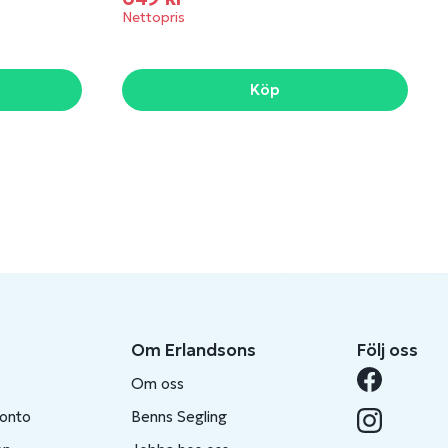
Nettopris
Köp
Om Erlandsons
Följ oss
Om oss
konto
Benns Segling