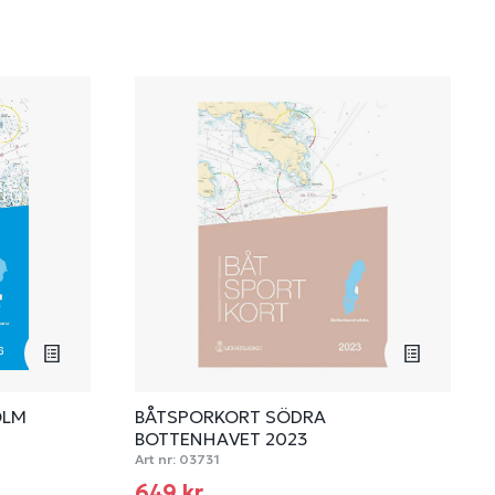
OLM
BÅTSPORKORT SÖDRA
BOTTENHAVET 2023
Art nr:
03731
649 kr