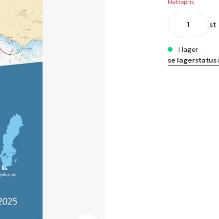
Nettopris
st
i lager
se lagerstatus 