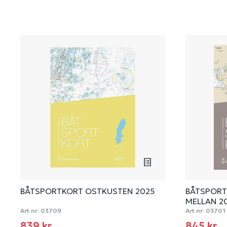
BÅTSPORTKORT OSTKUSTEN 2025
BÅTSPOR
MELLAN 2
Art nr:
03709
Art nr:
03701
839 kr
845 kr