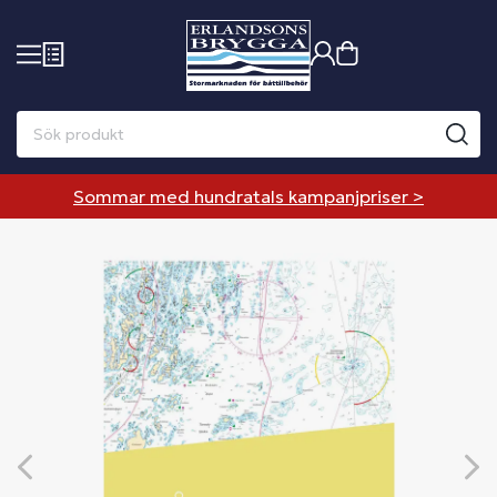
Sommar med hundratals kampanjpriser >