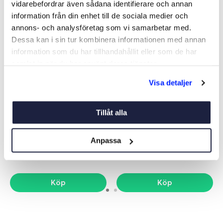
vidarebefordrar även sådana identifierare och annan
information från din enhet till de sociala medier och
annons- och analysföretag som vi samarbetar med.
Dessa kan i sin tur kombinera informationen med annan
information som du har tillhandahållit eller som de har
samlat in när du har använt deras tjänster.
Visa detaljer
BÅTSPORTKORT
BÅTSPORTKORT
Tillåt alla
STOCKHOLM MELLAN 2026
STOCKHOLM NORRA 2026
Art nr:
03701
Art nr:
03700
845 kr
899 kr
Anpassa
Nettopris
Nettopris
Köp
Köp