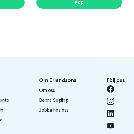
Köp
Om Erlandsons
Följ oss
Om oss
konto
Benns Segling
en
Jobba hos oss
to