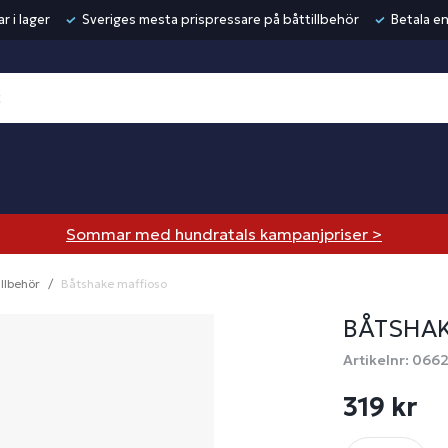
r i lager
Sveriges mesta prispressare på båttillbehör
Betala en
Sommar med hundratals kampanjpriser >
llbehör
Båtshake maffioso
BÅTSHAK
Artikelnr: 066
319 kr