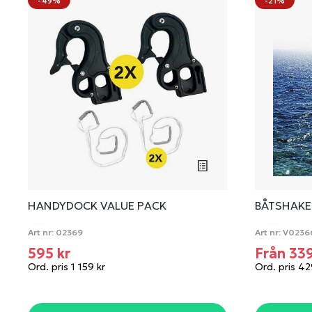
-49%
-21%
HANDYDOCK VALUE PACK
BÅTSHAK
Art nr:
02369
Art nr:
V0236
595 kr
Från 33
Ord. pris 1 159 kr
Ord. pris 42