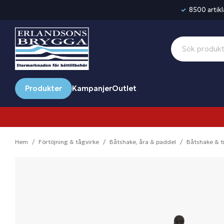
8500 artikla
Produkter
Kampanjer
Outlet
Hem
Förtöjning & tågvirke
Båtshake, åra & paddel
Båtshake & ti