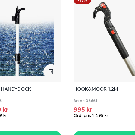
-33%
E HANDYDOCK
HOOK&MOOR 1,2M
6
Art nr:
06661
9 kr
995 kr
9 kr
Ord. pris 1 495 kr