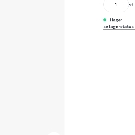
st
i lager
se lagerstatus 