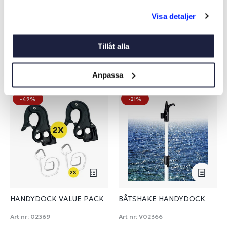
Visa detaljer
Köp
Köp
Tillåt alla
Liknande produkter
Anpassa
-49%
-21%
HANDYDOCK VALUE PACK
BÅTSHAKE HANDYDOCK
Art nr:
02369
Art nr:
V02366