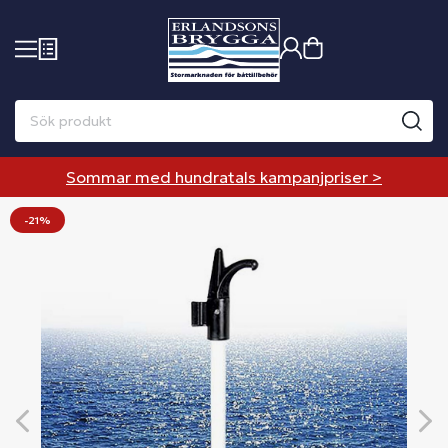
Sommar med hundratals kampanjpriser >
-21%