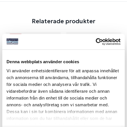
Relaterade produkter
-49%
Denna webbplats använder cookies
Vi använder enhetsidentifierare för att anpassa innehållet
och annonserna till användarna, tillhandahålla funktioner
för sociala medier och analysera vår trafik. Vi
vidarebefordrar även sådana identifierare och annan
HANDYDOCK VALUE PACK
HANDYDOCK
information från din enhet till de sociala medier och
BÅTSHAKEKROK
Art nr:
02369
Art nr:
02361
annons- och analysföretag som vi samarbetar med.
Dessa kan i sin tur kombinera informationen med annan
595 kr
135 kr
Ord. pris 1 159 kr
information som du har tillhandahållit eller som de har
samlat in när du har använt deras tjänster.