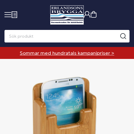
Sommar med hundratals kampanjpriser >