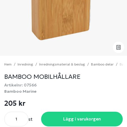
Hem
Inredning
Inredningsmaterial & beslag
Bamboo delar
Bamb
BAMBOO MOBILHÅLLARE
Artikelnr: 07566
Bamboo Marine
205 kr
st
Lägg i varukorgen