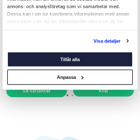
annons- och analysföretag som vi samarbetar med.
Dessa kan i sin tur kombinera informationen med annan
information som du har tillhandahållit eller som de har
samlat in när du har använt deras tjänster.
Visa detaljer
GLASHÅLLARE BAMBOO
BAMBOO KIKARSTÄLL
Art nr:
V07555
Art nr:
07559
Tillåt alla
Från 305 kr
409 kr
Anpassa
Köp
Se varianter