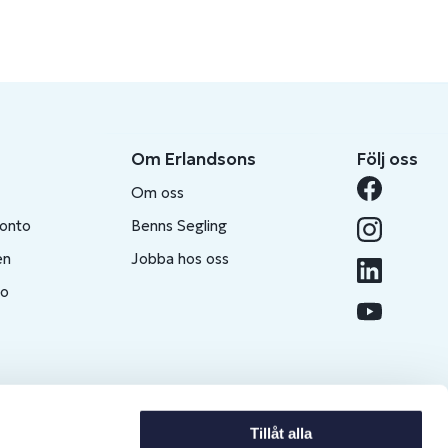
Om Erlandsons
Följ oss
Om oss
konto
Benns Segling
en
Jobba hos oss
to
Tillåt alla