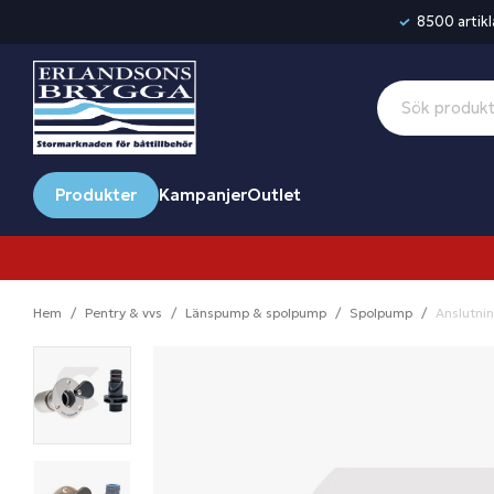
8500 artikla
Produkter
Kampanjer
Outlet
Hem
Pentry & vvs
Länspump & spolpump
Spolpump
Anslutni