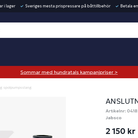
r i lager
Sveriges mesta prispressare på båttillbehör
Betala en
Sommar med hundratals kampanjpriser >
ng spolpumpsslang
ANSLUT
Artikelnr: 0418
Jabsco
2 150 kr