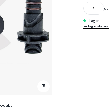
st
i lager
se lagerstatus 
rodukt