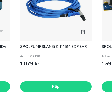
HD4
SPOLPUMPSLANG KIT 15M EXP.BAR
SPOL
Art nr:
04198
Art nr:
1 079 kr
1 59
Köp