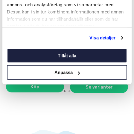
annons- och analysföretag som vi samarbetar med.
Dessa kan i sin tur kombinera informationen med annan
information som du har tillhandahållit eller som de har
samlat in när du har använt deras tjänster.
Visa detaljer
YAMAHA ZINKANOD F-30-
OFFERANOD
F70
Art nr:
11332
Art nr:
V06640
Tillåt alla
159 kr
Från 119 kr
Anpassa
Köp
Se varianter