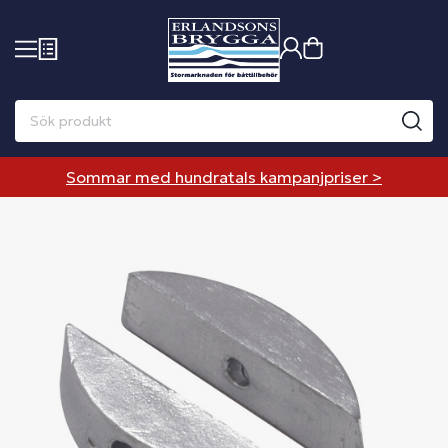
Sommar med hundratals kampanjpriser >