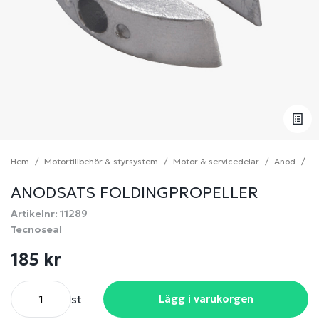
Hem
Motortillbehör & styrsystem
Motor & servicedelar
Anod
An
ANODSATS FOLDINGPROPELLER
Artikelnr: 11289
Tecnoseal
185 kr
st
Lägg i varukorgen