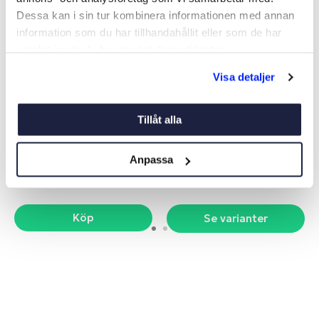
Dessa kan i sin tur kombinera informationen med annan
information som du har tillhandahållit eller som de har
samlat in när du har använt deras tjänster.
Visa detaljer
YAMAHA ZINKANOD F-30-
OFFERANOD
F70
Tillåt alla
Art nr:
11332
Art nr:
V06640
159 kr
Från 119 kr
Anpassa
Köp
Se varianter