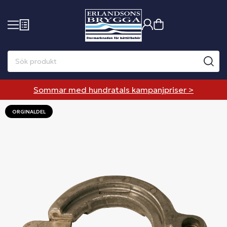
Sommar med hundratals kampanjpriser >
ORGINALDEL