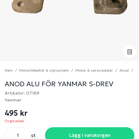
Hem
Motortillbehör & styrsystem
Motor & servicedelar
Anod
An
ANOD ALU FÖR YANMAR S-DREV
Artikelnr: 07189
Yanmar
495 kr
Orginaldel
st
Lägg i varukorgen