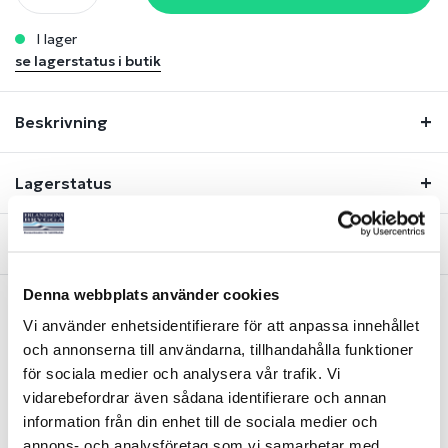
i lager
se lagerstatus i butik
Beskrivning
Lagerstatus
Fråga om produkt
Denna webbplats använder cookies
Vi använder enhetsidentifierare för att anpassa innehållet
Liknande produkter
och annonserna till användarna, tillhandahålla funktioner
för sociala medier och analysera vår trafik. Vi
vidarebefordrar även sådana identifierare och annan
information från din enhet till de sociala medier och
annons- och analysföretag som vi samarbetar med.