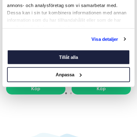
annons- och analysföretag som vi samarbetar med.
Dessa kan i sin tur kombinera informationen med annan
information som du har tillhandahållit eller som de har
samlat in när du har använt deras tjänster.
Visa detaljer
ANKARRULLE PLAST
LINHJULSKIT ENGBO MAXI
Art nr:
02446
Art nr:
12882
Tillåt alla
269 kr
1 025 kr
Anpassa
Köp
Köp