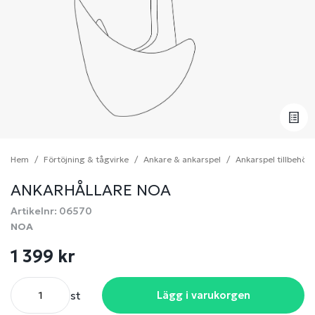
Hem
Förtöjning & tågvirke
Ankare & ankarspel
Ankarspel tillbehör
ANKARHÅLLARE NOA
Artikelnr: 06570
NOA
1 399 kr
st
Lägg i varukorgen