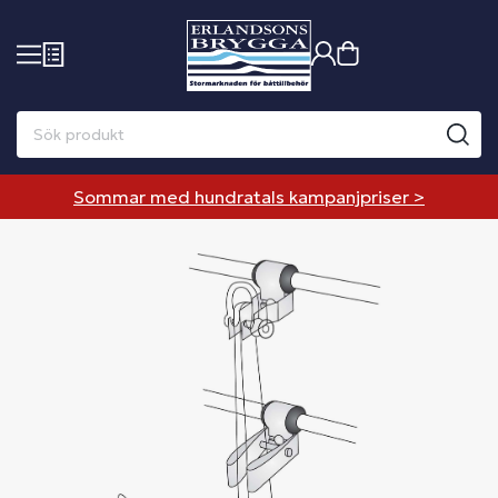
Sommar med hundratals kampanjpriser >