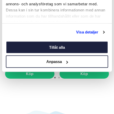
annons- och analysföretag som vi samarbetar med.
Dessa kan i sin tur kombinera informationen med annan
information som du har tillhandahållit eller som de har
samlat in när du har använt deras tjänster.
Visa detaljer
LOXX (TENAX) BÅTDEL
TRYCKKNAPP
10ST+VERKTYG
Art nr:
01814
Art nr:
01837
Tillåt alla
52 kr
159 kr
Anpassa
Köp
Köp