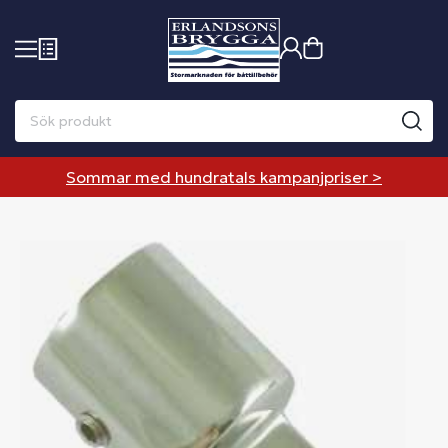
Sommar med hundratals kampanjpriser >