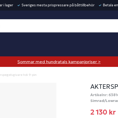
r i lager
Sveriges mesta prispressare på båttillbehör
Betala en
Sommar med hundratals kampanjpriser >
rspegelsgivare hdi 9-pin
AKTERSP
Artikelnr: 6381
Simrad/Lowra
2 130 kr