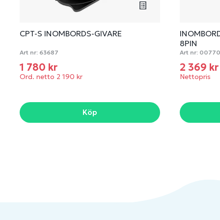
CPT-S INOMBORDS-GIVARE
INOMBORD
8PIN
Art nr:
63687
Art nr:
0077
1 780 kr
2 369 k
Ord. netto 2 190 kr
Nettopris
Köp