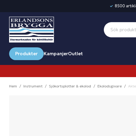
8500 artikla
Produkter
Kampanjer
Outlet
Hem
Instrument
Sjökortsplotter & ekolod
Ekolodsgivare
Akte