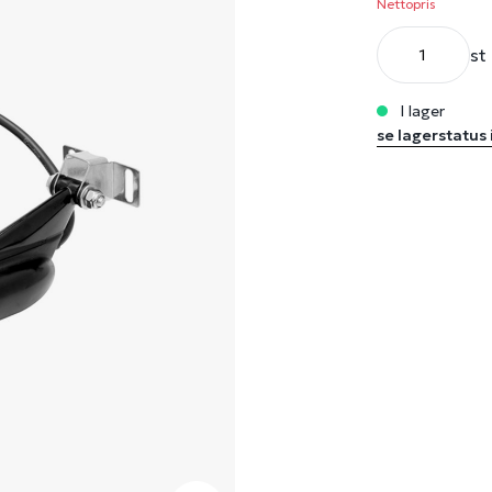
Nettopris
st
i lager
se lagerstatus 