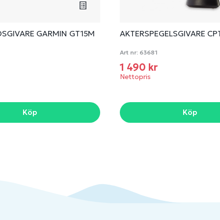
SGIVARE GARMIN GT15M
AKTERSPEGELSGIVARE CP
0
Art nr:
63681
r
1 490 kr
Nettopris
Köp
Köp