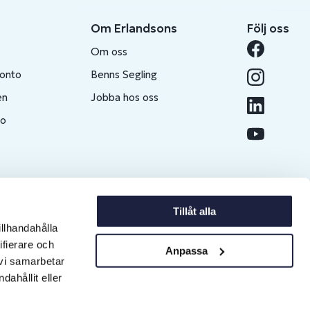
Om Erlandsons
Följ oss
Om oss
konto
Benns Segling
en
Jobba hos oss
to
Tillåt alla
illhandahålla
ifierare och
Anpassa
 vi samarbetar
ahållit eller