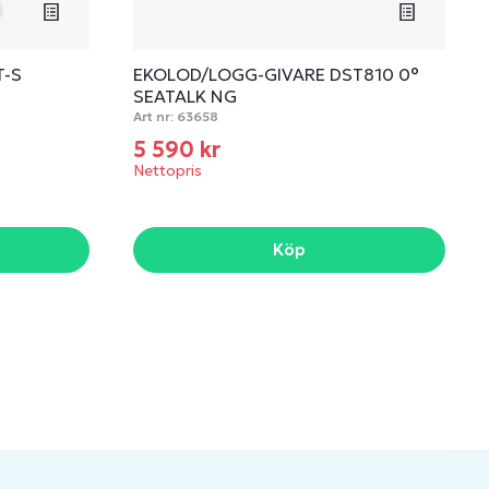
T-S
EKOLOD/LOGG-GIVARE DST810 0°
SEATALK NG
Art nr:
63658
5 590 kr
Nettopris
Köp