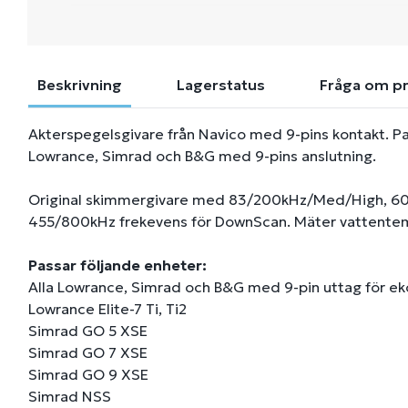
Beskrivning
Lagerstatus
Fråga om p
Akterspegelsgivare från Navico med 9-pins kontakt. Pa
Lowrance, Simrad och B&G med 9-pins anslutning.
Original skimmergivare med 83/200kHz/Med/High, 60/
455/800kHz frekevens för DownScan. Mäter vattentem
Passar följande enheter:
Alla Lowrance, Simrad och B&G med 9-pin uttag för e
Lowrance Elite-7 Ti, Ti2
Simrad GO 5 XSE
Simrad GO 7 XSE
Simrad GO 9 XSE
Simrad NSS