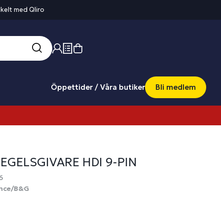
kelt med Qliro
Öppettider / Våra butiker
Bli medlem
EGELSGIVARE HDI 9-PIN
6
nce/B&G