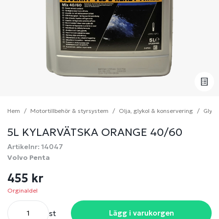
Hem
Motortillbehör & styrsystem
Olja, glykol & konservering
Glyko
5L KYLARVÄTSKA ORANGE 40/60
Artikelnr: 14047
Volvo Penta
455 kr
Orginaldel
st
Lägg i varukorgen