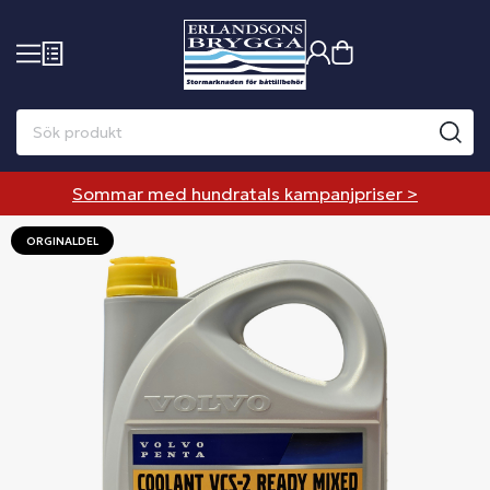
Sommar med hundratals kampanjpriser >
ORGINALDEL