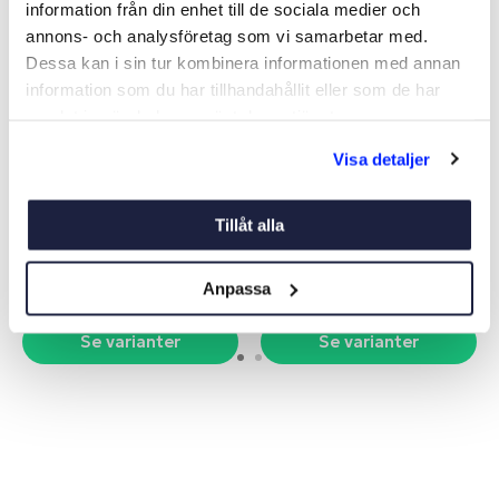
information från din enhet till de sociala medier och
annons- och analysföretag som vi samarbetar med.
Dessa kan i sin tur kombinera informationen med annan
information som du har tillhandahållit eller som de har
samlat in när du har använt deras tjänster.
Visa detaljer
KYLARVÄTSKA GUL VOLVO
YANMAR GLYKOL
PENTA
FÄRDIGBLANDAD
Art nr:
V14045
Art nr:
V07364
Tillåt alla
Från 309 kr
Från 139 kr
Anpassa
Se varianter
Se varianter