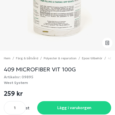
Hem
Färg & båtvård
Polyester & reparation
Epoxi tillbehör
409 
409 MICROFIBER VIT 100G
Artikelnr: 09895
West System
259 kr
st
Lägg i varukorgen