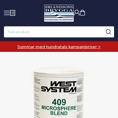
Sommar med hundratals kampanjpriser >