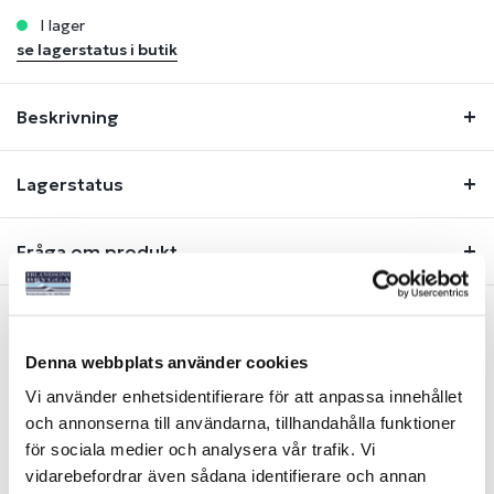
i lager
se lagerstatus i butik
Beskrivning
Lagerstatus
Fråga om produkt
Liknande produkter
Denna webbplats använder cookies
Vi använder enhetsidentifierare för att anpassa innehållet
och annonserna till användarna, tillhandahålla funktioner
för sociala medier och analysera vår trafik. Vi
vidarebefordrar även sådana identifierare och annan