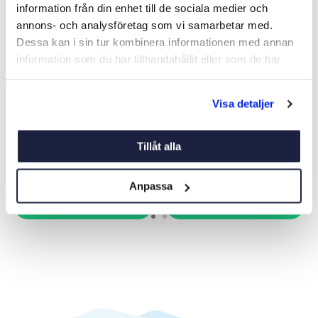
information från din enhet till de sociala medier och
annons- och analysföretag som vi samarbetar med.
Dessa kan i sin tur kombinera informationen med annan
information som du har tillhandahållit eller som de har
samlat in när du har använt deras tjänster.
KYLBOX OCEANCOOL 30L
KYL/FRYSBOX
Visa detaljer
OCEANCOOL EDGE 40L
Art nr:
09065
Art nr:
09090
2 795 kr
3 995 kr
Tillåt alla
Ord. pris 4 995 kr
Ord. pris 6 495 kr
Anpassa
Köp
Köp