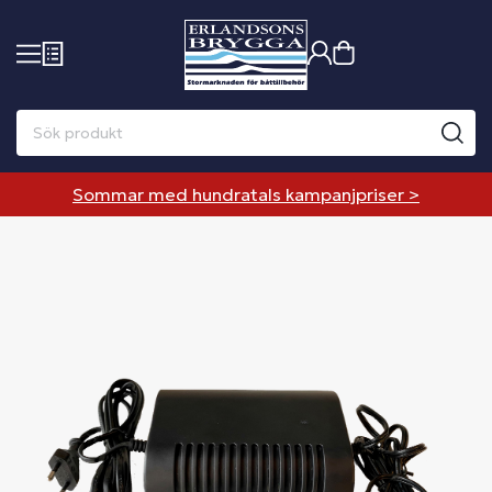
Sommar med hundratals kampanjpriser >