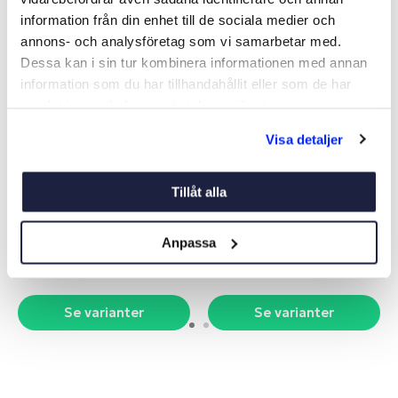
information från din enhet till de sociala medier och
annons- och analysföretag som vi samarbetar med.
Dessa kan i sin tur kombinera informationen med annan
information som du har tillhandahållit eller som de har
samlat in när du har använt deras tjänster.
Visa detaljer
VICTRON MPPT
MPPT REGULATOR
REGULATOR SMARTSOLAR
SOLARMARE
Tillåt alla
Art nr:
V10880
Art nr:
V06770
Från 660 kr
Från 595 kr
Anpassa
Ord. pris 949 kr
Ord. pris 1 095 kr
Se varianter
Se varianter