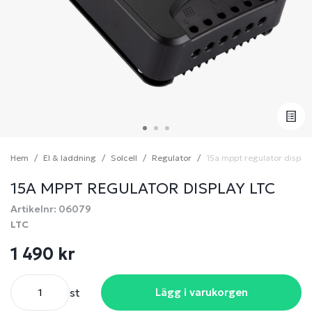
Hem
El & laddning
Solcell
Regulator
15a mppt regulator display
15A MPPT REGULATOR DISPLAY LTC
Artikelnr: 06079
LTC
1 490 kr
st
Lägg i varukorgen