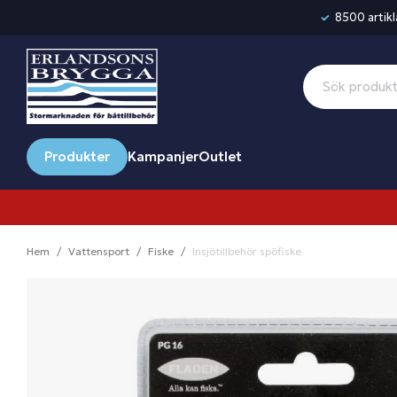
8500 artikla
Produkter
Kampanjer
Outlet
Hem
Vattensport
Fiske
Insjötillbehör spöfiske