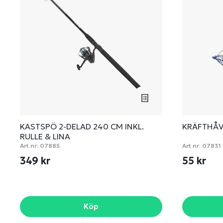
KASTSPÖ 2-DELAD 240 CM INKL.
KRÄFTHÅ
RULLE & LINA
Art nr:
07885
Art nr:
07831
349 kr
55 kr
Köp