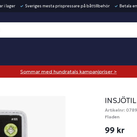
r i lager
Sveriges mesta prispressare på båttillbehör
Betala en
Sommar med hundratals kampanjpriser >
INSJÖTI
Artikelnr: 078
Fladen
99 kr