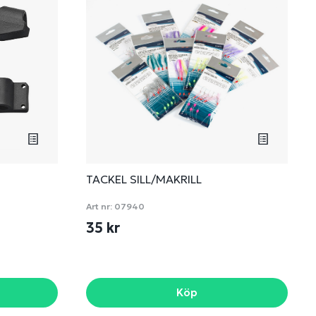
TACKEL SILL/MAKRILL
Art nr:
07940
35 kr
Köp