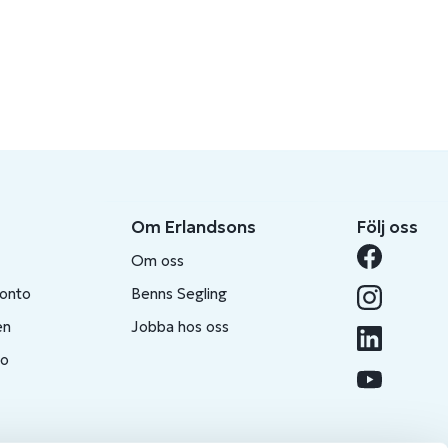
Om Erlandsons
Följ oss
Om oss
konto
Benns Segling
en
Jobba hos oss
to