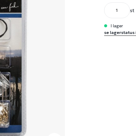
st
i lager
se lagerstatus 