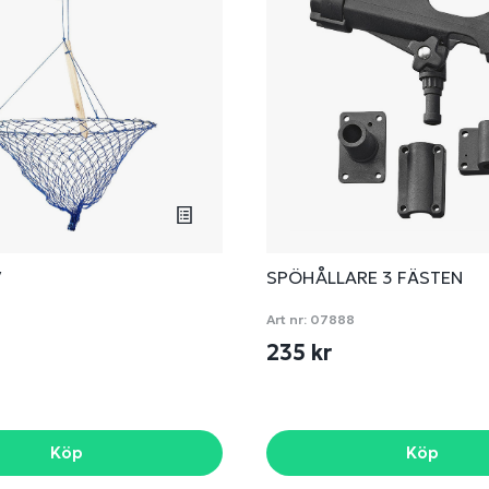
V
SPÖHÅLLARE 3 FÄSTEN
Art nr:
07888
235 kr
Köp
Köp